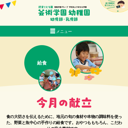
メニュー
当園について
生活
おいしい給食
給食
スクールバス経路マップ
入園のご案内
子育て支援
お知らせ
採用情報
交通アクセス
食の大切さを伝えるために、地元の旬の食材や本物の調味料を使っ
芸術日記
た、野菜と魚中心の手作りの給食です。おやつももちろん、こだわ