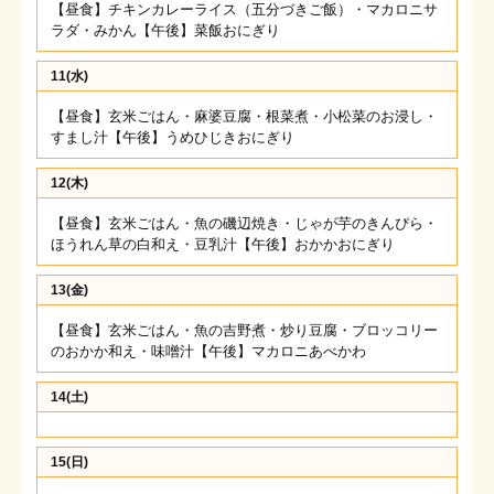
【昼食】チキンカレーライス（五分づきご飯）・マカロニサ
ラダ・みかん【午後】菜飯おにぎり
11(水)
【昼食】玄米ごはん・麻婆豆腐・根菜煮・小松菜のお浸し・
すまし汁【午後】うめひじきおにぎり
12(木)
【昼食】玄米ごはん・魚の磯辺焼き・じゃが芋のきんぴら・
ほうれん草の白和え・豆乳汁【午後】おかかおにぎり
13(金)
【昼食】玄米ごはん・魚の吉野煮・炒り豆腐・ブロッコリー
のおかか和え・味噌汁【午後】マカロニあべかわ
14(土)
15(日)