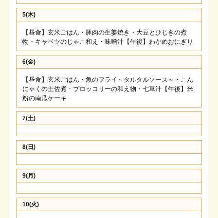
5(木)
【昼食】玄米ごはん・豚肉の生姜焼き・大豆とひじきの煮
物・キャベツのじゃこ和え・味噌汁【午後】わかめおにぎり
6(金)
【昼食】玄米ごはん・魚のフライ～タルタルソース～・こん
にゃくの土佐煮・ブロッコリーの和え物・七草汁【午後】米
粉の南瓜ケーキ
7(土)
8(日)
9(月)
10(火)