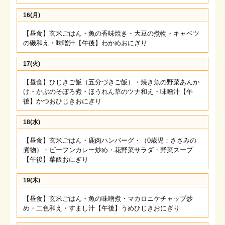
16(月)
【昼食】玄米ごはん・魚の香味焼き・大豆の煮物・キャベツ
の磯和え・味噌汁【午後】わかめおにぎり
17(火)
【昼食】ひじきご飯（五分づきご飯）・焼き魚の野菜あんか
け・かぶのそぼろ煮・ほうれん草のツナ和え・味噌汁【午
後】かつおひじきおにぎり
18(水)
【昼食】玄米ごはん・鹿肉ハンバーグ・（0歳児：ささみの
煮物）・ビーフンカレー炒め・花野菜サラダ・野菜スープ
【午後】菜飯おにぎり
19(木)
【昼食】玄米ごはん・魚の味噌煮・マカロニケチャップ炒
め・二色和え・すまし汁【午後】うめひじきおにぎり