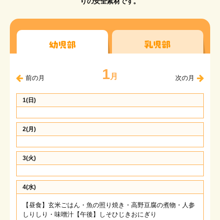
りの安全素材です。
在園児の保護者専用ページ
お問い合わせ
メニューを閉じる
1
月
前の月
次の月
1(日)
2(月)
3(火)
4(水)
【昼食】玄米ごはん・魚の照り焼き・高野豆腐の煮物・人参
しりしり・味噌汁【午後】しそひじきおにぎり