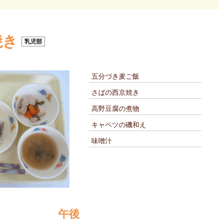
焼き
乳児部
五分づき麦ご飯
さばの西京焼き
高野豆腐の煮物
キャベツの磯和え
味噌汁
午後