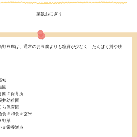
菜飯おにぎり
高野豆腐は、通常のお豆腐よりも糖質が少なく、たんぱく質や鉄
。
高知
稚園
育園＃保育所
桜井幼稚園
くら保育園
給食＃和食＃玄米
＃野菜
い＃栄養満点