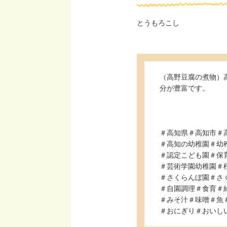
とうもろこし
（高野豆腐の煮物）
分が豊富です
＃高知県＃高知市＃
＃高知の幼稚園＃幼
＃認定こども園＃保
＃芸術学園幼稚園＃
＃さくらんぼ園＃さ
＃自園調理＃食育＃
＃みそ汁＃味噌＃魚
＃おにぎり＃おいし