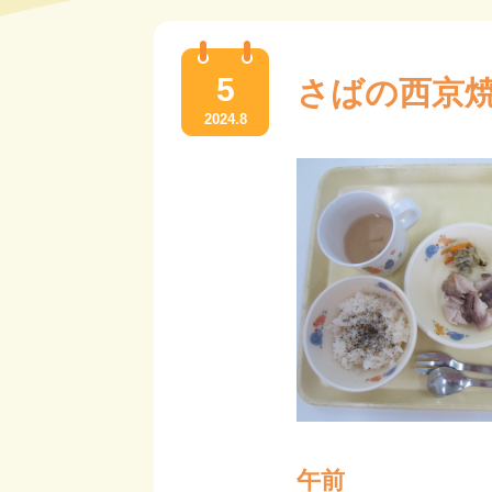
5
さばの西京
2024.8
午前