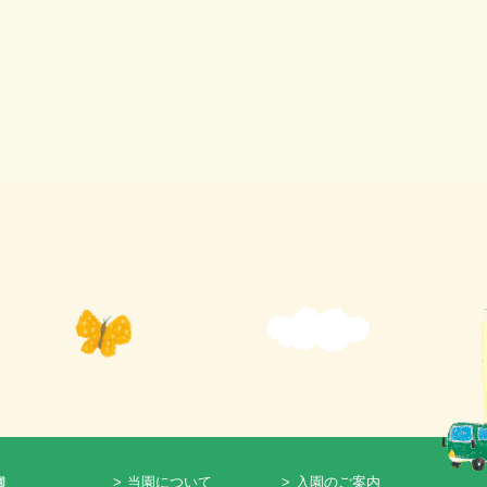
>
当園について
>
入園のご案内