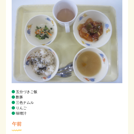
在園児の保護者専用ページ
お問い合わせ
メニューを閉じる
五分づきご飯
酢豚
三色ナムル
りんご
味噌汁
午前