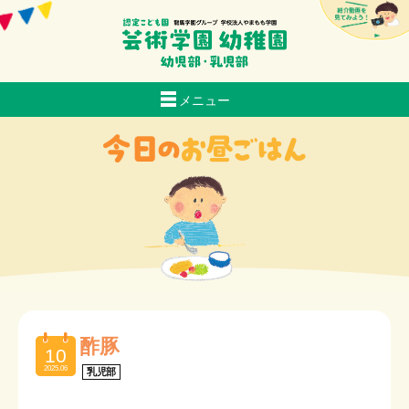
メニュー
当園について
生活
おいしい給食
スクールバス経路マップ
入園のご案内
子育て支援
お知らせ
採用情報
酢豚
10
交通アクセス
2025.06
乳児部
芸術日記