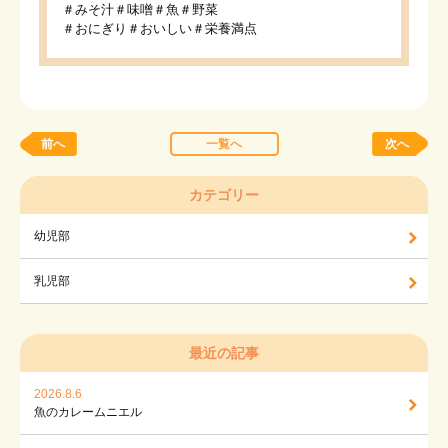
＃みそ汁＃味噌＃魚＃野菜
＃おにぎり＃おいしい＃栄養満点
前へ
一覧へ
次へ
カテゴリー
幼児部
乳児部
最近の記事
2026.8.6
魚のカレームニエル