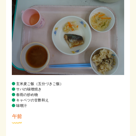
在園児の保護者専用ページ
お問い合わせ
メニューを閉じる
玄米麦ご飯（五分づきご飯）
サバの味噌焼き
春雨の炒め物
キャベツの甘酢和え
味噌汁
午前