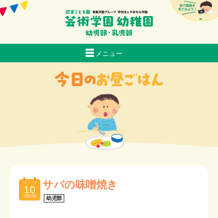
メニュー
当園について
生活
おいしい給食
スクールバス経路マップ
入園のご案内
子育て支援
お知らせ
採用情報
サバの味噌焼き
10
交通アクセス
2026.08
幼児部
芸術日記