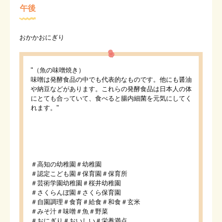
午後
おかかおにぎり
"（魚の味噌焼き）
味噌は発酵食品の中でも代表的なものです。他にも醤油
や納豆などがあります。これらの発酵食品は日本人の体
にとても合っていて、食べると腸内細菌を元気にしてく
れます。"
＃高知の幼稚園＃幼稚園
＃認定こども園＃保育園＃保育所
＃芸術学園幼稚園＃桜井幼稚園
＃さくらんぼ園＃さくら保育園
＃自園調理＃食育＃給食＃和食＃玄米
＃みそ汁＃味噌＃魚＃野菜
＃おにぎり＃おいしい＃栄養満点