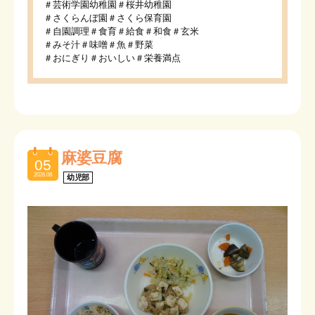
＃芸術学園幼稚園＃桜井幼稚園
＃さくらんぼ園＃さくら保育園
＃自園調理＃食育＃給食＃和食＃玄米
＃みそ汁＃味噌＃魚＃野菜
＃おにぎり＃おいしい＃栄養満点
麻婆豆腐
05
2026.08
幼児部