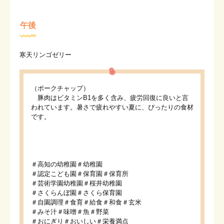
午後
寒天リンゴゼリー
（ポークチャップ）
豚肉はビタミンB1を多く含み、疲労回復に良いと言
われています。暑さで疲れやすい夏に、ぴったりの食材
です。
＃高知の幼稚園＃幼稚園
＃認定こども園＃保育園＃保育所
＃芸術学園幼稚園＃桜井幼稚園
＃さくらんぼ園＃さくら保育園
＃自園調理＃食育＃給食＃和食＃玄米
＃みそ汁＃味噌＃魚＃野菜
＃おにぎり＃おいしい＃栄養満点