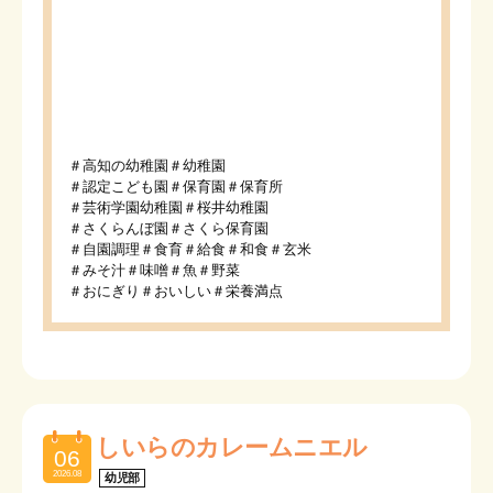
＃高知の幼稚園＃幼稚園
＃認定こども園＃保育園＃保育所
＃芸術学園幼稚園＃桜井幼稚園
＃さくらんぼ園＃さくら保育園
＃自園調理＃食育＃給食＃和食＃玄米
＃みそ汁＃味噌＃魚＃野菜
＃おにぎり＃おいしい＃栄養満点
しいらのカレームニエル
06
2026.08
幼児部