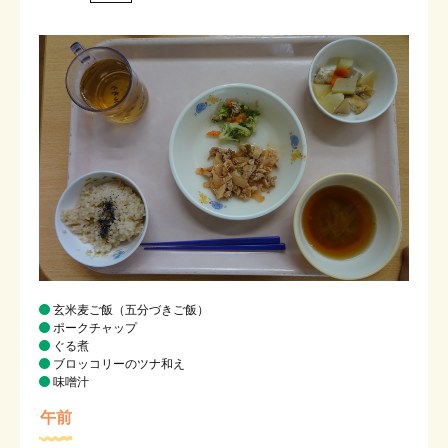
玄米麦ご飯（五分づきご飯）
ポークチャップ
ぐる煮
ブロッコリーのツナ和え
味噌汁
午前