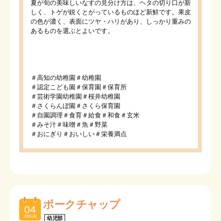
夏が旬の美味しいなすの見分け方は、ヘタの切り口が新
しく、トゲが鋭くとがっているものほど新鮮です。果皮
の色が濃く、表面にツヤ・ハリがあり、しっかり重みの
あるものを選ぶとよいです。
＃高知の幼稚園＃幼稚園
＃認定こども園＃保育園＃保育所
＃芸術学園幼稚園＃桜井幼稚園
＃さくらんぼ園＃さくら保育園
＃自園調理＃食育＃給食＃和食＃玄米
＃みそ汁＃味噌＃魚＃野菜
＃おにぎり＃おいしい＃栄養満点
ポークチャップ
04
2026.08
幼児部