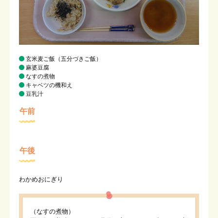
玄米麦ご飯（五分づきご飯）
麻婆豆腐
なすの煮物
キャベツの機和え
豆乳汁
午前
午後
わかめおにぎり
（なすの煮物）