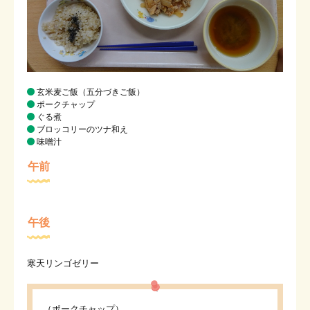
玄米麦ご飯（五分づきご飯）
ポークチャップ
ぐる煮
ブロッコリーのツナ和え
味噌汁
午前
午後
寒天リンゴゼリー
（ポークチャップ）