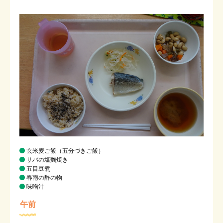
玄米麦ご飯（五分づきご飯）
サバの塩麴焼き
五目豆煮
春雨の酢の物
味噌汁
午前