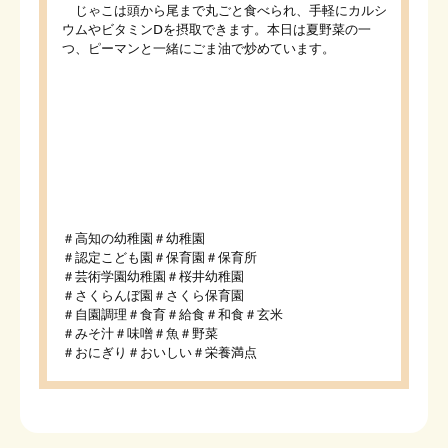
じゃこは頭から尾まで丸ごと食べられ、手軽にカルシ
ウムやビタミンⅮを摂取できます。本日は夏野菜の一
つ、ピーマンと一緒にごま油で炒めています。
＃高知の幼稚園＃幼稚園
＃認定こども園＃保育園＃保育所
＃芸術学園幼稚園＃桜井幼稚園
＃さくらんぼ園＃さくら保育園
＃自園調理＃食育＃給食＃和食＃玄米
＃みそ汁＃味噌＃魚＃野菜
＃おにぎり＃おいしい＃栄養満点