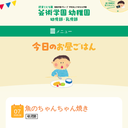
メニュー
当園について
生活
おいしい給食
スクールバス経路マップ
入園のご案内
子育て支援
お知らせ
採用情報
魚のちゃんちゃん焼き
07
交通アクセス
2026.08
幼児部
芸術日記