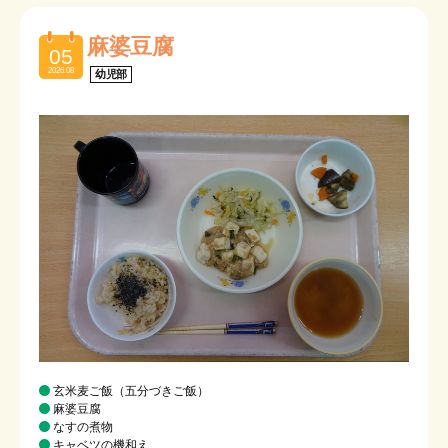
麻婆豆腐
05
2026.08
幼児部
玄米麦ご飯（五分づきご飯）
麻婆豆腐
なすの煮物
キャベツの機和え