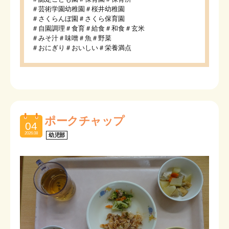
＃芸術学園幼稚園＃桜井幼稚園
＃さくらんぼ園＃さくら保育園
＃自園調理＃食育＃給食＃和食＃玄米
＃みそ汁＃味噌＃魚＃野菜
＃おにぎり＃おいしい＃栄養満点
ポークチャップ
04
2026.08
幼児部