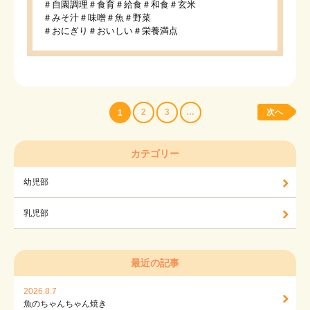
＃自園調理＃食育＃給食＃和食＃玄米
＃みそ汁＃味噌＃魚＃野菜
＃おにぎり＃おいしい＃栄養満点
2
3
…
次へ
1
カテゴリー
幼児部
乳児部
最近の記事
2026.8.7
魚のちゃんちゃん焼き