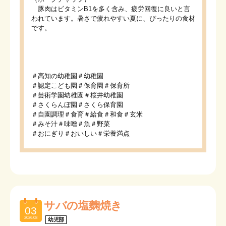
豚肉はビタミンB1を多く含み、疲労回復に良いと言
われています。暑さで疲れやすい夏に、ぴったりの食材
です。
＃高知の幼稚園＃幼稚園
＃認定こども園＃保育園＃保育所
＃芸術学園幼稚園＃桜井幼稚園
＃さくらんぼ園＃さくら保育園
＃自園調理＃食育＃給食＃和食＃玄米
＃みそ汁＃味噌＃魚＃野菜
＃おにぎり＃おいしい＃栄養満点
サバの塩麴焼き
03
2026.08
幼児部