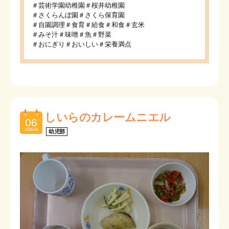
＃芸術学園幼稚園＃桜井幼稚園
＃さくらんぼ園＃さくら保育園
＃自園調理＃食育＃給食＃和食＃玄米
＃みそ汁＃味噌＃魚＃野菜
＃おにぎり＃おいしい＃栄養満点
しいらのカレームニエル
06
2026.08
幼児部