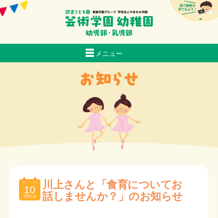
メニュー
当園について
生活
おいしい給食
スクールバス経路マップ
入園のご案内
子育て支援
お知らせ
採用情報
川上さんと「食育についてお
10
交通アクセス
話しませんか？」のお知らせ
2022.11
芸術日記