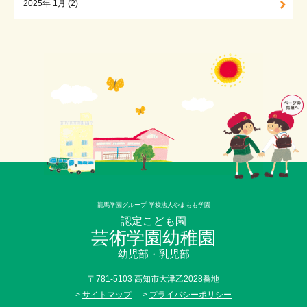
2025年 1月 (2)
龍馬学園グループ 学校法人やまもも学園
認定こども園
芸術学園幼稚園
幼児部・乳児部
〒781-5103 高知市大津乙2028番地
>
サイトマップ
>
プライバシーポリシー