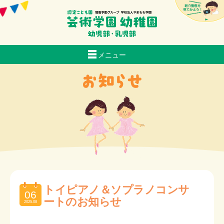
メニュー
当園について
生活
おいしい給食
スクールバス経路マップ
入園のご案内
子育て支援
お知らせ
採用情報
トイピアノ＆ソプラノコンサ
06
交通アクセス
ートのお知らせ
2025.08
芸術日記