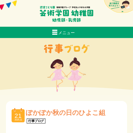
メニュー
当園について
生活
おいしい給食
スクールバス経路マップ
入園のご案内
子育て支援
お知らせ
採用情報
ぽかぽか秋の日のひよこ組
21
交通アクセス
2025.11
行事ブログ
芸術日記