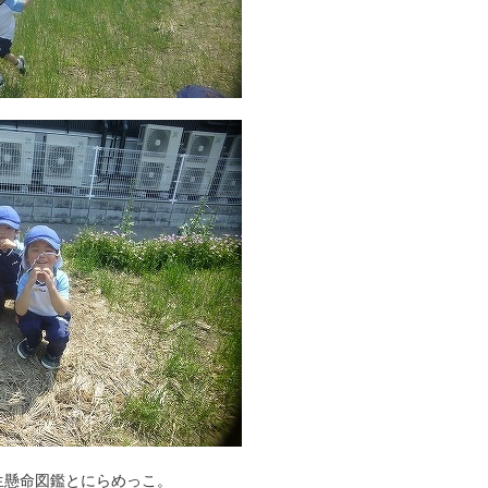
生懸命図鑑とにらめっこ。