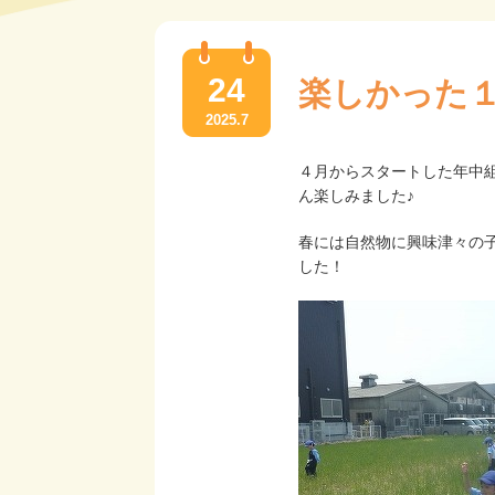
24
楽しかった
2025.7
４月からスタートした年中
ん楽しみました♪
春には自然物に興味津々の
した！