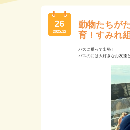
26
動物たちが
2025.12
育！すみれ
バスに乗って出発！
バスのには大好きなお友達